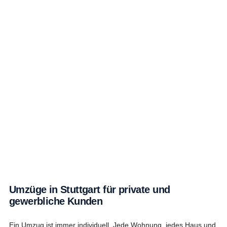
Sie können sich auf unser umfassendes Know-how
verlassen.
Wir führen Ihren Umzug pünktlich und professionell
durch.
Jeder Umzug wird sorgfältig und präzise geplant.
Umzüge in Stuttgart für private und
gewerbliche Kunden
Ein Umzug ist immer individuell. Jede Wohnung, jedes Haus und